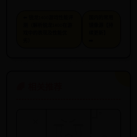
⬅️ 锐龙1400游戏性能评
国内的常用
测（解析锐龙1400在游
镜像源【持
戏中的表现及性能优
续更新】
劣）
➡️
🌈 相关推荐